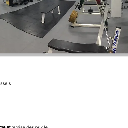
ssels
r.
ame et
remise des prix le