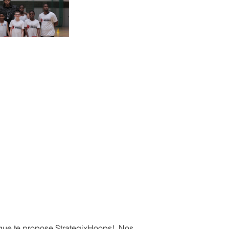
nce que te propose StrategixHoops! Nos