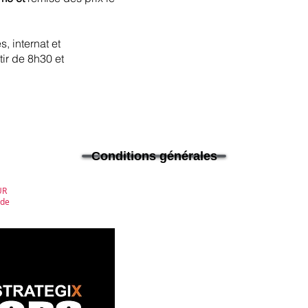
, internat et
tir de 8h30 et
Conditions générales
UR
 de
Home Basket
Home Sports Ca
contact