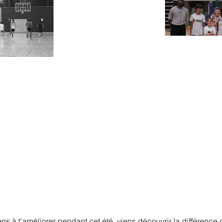
 tiens à t'améliorer pendant cet été, viens découvrir la différe