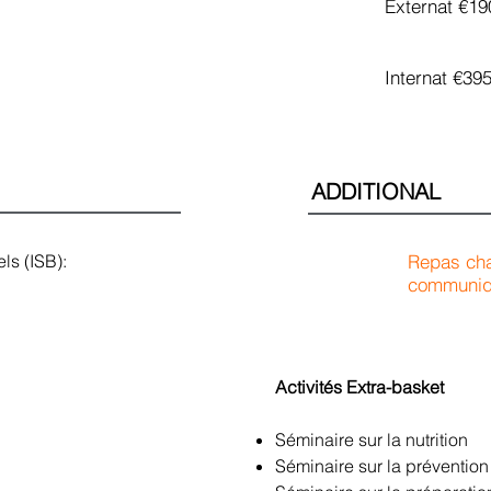
Externat €19
Internat €39
ADDITIONAL
ls (ISB):
Repas cha
communiqu
​Activités Extra-basket
​Séminaire sur la nutrition
Séminaire sur la préventio