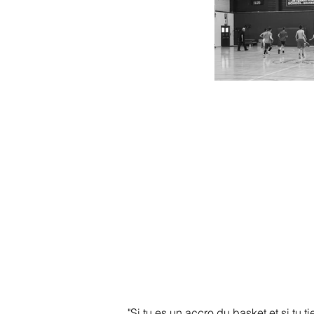
"Si tu es un accro du basket et si tu