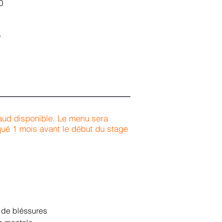
0
5
ud disponible. Le menu sera
é 1 mois avant le début du stage
n de bléssures